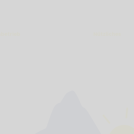
nbetrieb
Nützliches
ä Bähnli»: Jahresbetrieb
Kontakt
 Bähnli»: Mitte Mai bis
Fahrplan und Pr
Oktober
Login GV