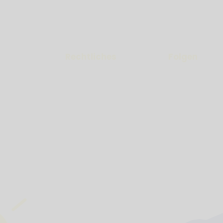
Rechtliches
Folgen
AGB
eise
Impressum
Datenschutz